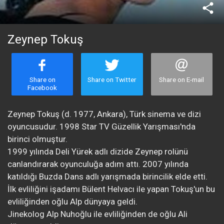
share
Zeynep Tokuş
Share on
Share on Twitter
Share on E-mail
Facebook
​Zeynep Tokuş (d. 1977, Ankara), Türk sinema ve dizi
oyuncusudur. 1998 Star TV Güzellik Yarışması'nda
birinci olmuştur.
1999 yılında Deli Yürek adlı dizide Zeynep rolünü
canlandırarak oyunculuğa adım attı. 2007 yılında
katıldığı Buzda Dans adlı yarışmada birincilik elde etti.
İlk evliliğini işadamı Bülent Helvacı ile yapan Tokuş'un bu
evliliğinden oğlu Alp dünyaya geldi.
Jinekolog Alp Nuhoğlu ile evliliğinden de oğlu Ali